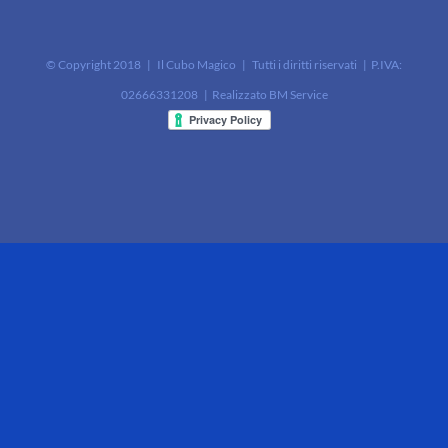
© Copyright 2018 | Il Cubo Magico | Tutti i diritti riservati | P.IVA:
02666331208 | Realizzato
BM Service